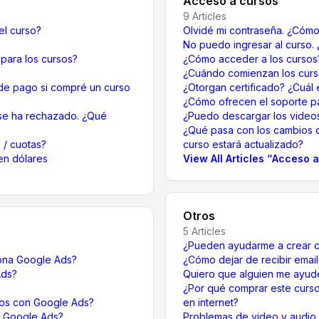
Acceso a cursos
9
Articles
el curso?
Olvidé mi contraseña. ¿Cóm
No puedo ingresar al curso.
para los cursos?
¿Cómo acceder a los cursos
¿Cuándo comienzan los curs
e pago si compré un curso
¿Otorgan certificado? ¿Cuál 
¿Cómo ofrecen el soporte p
 se ha rechazado. ¿Qué
¿Puedo descargar los videos
¿Qué pasa con los cambios 
 / cuotas?
curso estará actualizado?
en dólares
View All Articles
“
Acceso a
Otros
5
Articles
¿Pueden ayudarme a crear 
iona Google Ads?
¿Cómo dejar de recibir email
Ads?
Quiero que alguien me ayud
¿Por qué comprar este curso
dos con Google Ads?
en internet?
ar Google Ads?
Problemas de video y audio