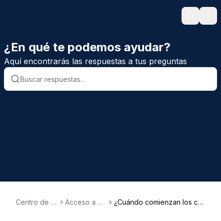
Search
Ope
¿En qué te podemos ayudar?
Aquí encontrarás las respuestas a tus preguntas
Centro de A
Acceso a cu
¿Cuándo comienzan los cur
yuda
rsos
sos y hasta cuando tendré