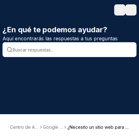
Search
Ope
¿En qué te podemos ayudar?
Aquí encontrarás las respuestas a tus preguntas
Centro de Ay
Google A
¿Necesito un sitio web para u
uda
ds
tilizar Google Ads?